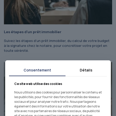
Les étapes d’un prêt immobilier
Suivez les étapes d’un prêt immobilier, du calcul de votre budget
à la signature chez le notaire, pour concrétiser votre projet en
toute sérénité.
Consentement
Détails
Ce site web utilise des cookies
Nous utilisons des cookies pour personnaliser le contenu et
les publicités, pour fournir des fonctionnalités de réseaux
sociaux et pour analyser notre trafic. Nous partageons
également des informations sur votre utilisation de notre
site avec nos partenaires de réseaux sociaux, de publicité
et d'analyse, qui peuvent les combiner avec d'autres