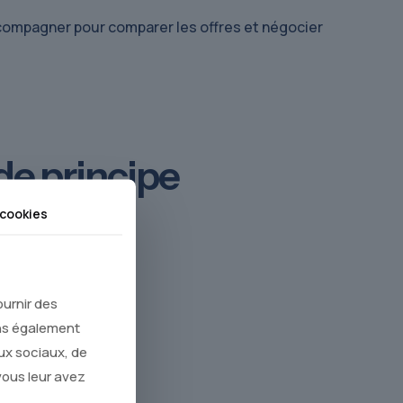
accompagner pour comparer les offres et négocier
de principe
cookies
s par la banque.
ournir des
ons également
aux sociaux, de
vous leur avez
assurance.