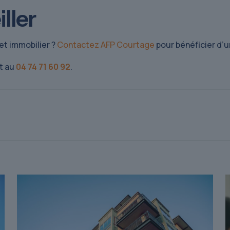
ller
t immobilier ?
Contactez AFP Courtage
pour bénéficier d’
t au
04 74 71 60 92
.