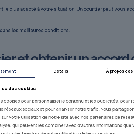
nt le plus adapté à votre situation. Un courtier peut vous 
dans les meilleures conditions.
ier et obtenir un accord 
ntement
Détails
À propos des
nstituer votre dossier avec l’ensemble des pièces demandée
la faisabilité de votre projet.
lise des cookies
es cookies pour personnaliser le contenu et les publicités, pour f
de réseaux sociaux et pour analyser notre trafic. Nous partage
 l’offre de prêt
 sur votre utilisation de notre site avec nos partenaires de rése
nalyse, qui peuvent les combiner avec d'autres informations que 
ant l’ensemble des conditions : taux, durée, mensualités et 
s ont collectées lors de votre utilisation de leurs services.