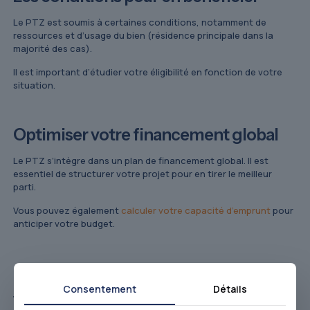
Le PTZ est soumis à certaines conditions, notamment de
ressources et d’usage du bien (résidence principale dans la
majorité des cas).
Il est important d’étudier votre éligibilité en fonction de votre
situation.
Optimiser votre financement global
Le PTZ s’intègre dans un plan de financement global. Il est
essentiel de structurer votre projet pour en tirer le meilleur
parti.
Vous pouvez également
calculer votre capacité d’emprunt
pour
anticiper votre budget.
Contactez un conseiller
Consentement
Détails
Vous souhaitez savoir si vous êtes éligible au prêt à taux zéro ?