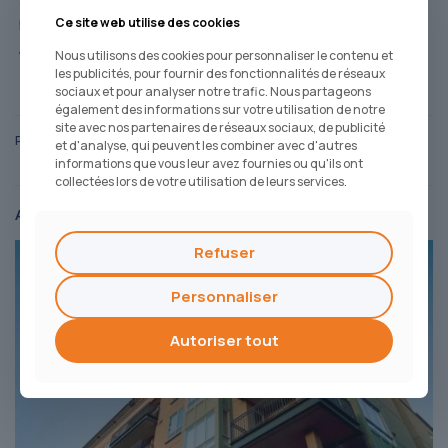
Contactez AFP Courtage
pour bénéficier d’une étude
personnalisée.
Ce site web utilise des cookies
Nous utilisons des cookies pour personnaliser le contenu et
Vous pouvez également nous joindre directement au
04 74 71
les publicités, pour fournir des fonctionnalités de réseaux
60 92
.
sociaux et pour analyser notre trafic. Nous partageons
également des informations sur votre utilisation de notre
site avec nos partenaires de réseaux sociaux, de publicité
Partager
et d'analyse, qui peuvent les combiner avec d'autres
informations que vous leur avez fournies ou qu'ils ont
collectées lors de votre utilisation de leurs services.
Articles liés
Refuser
Personnaliser
Autoriser tout